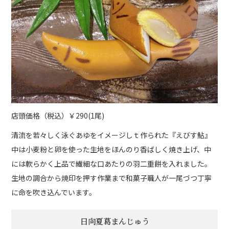
店頭価格（税込）￥290(1尾)
清流を若々しく泳ぐあゆをイメージしｔ作られた『えびす鮎』
中は小麦粉と卵を使った生地をほんのり香ばしく焼き上げ、中
には軟らかく上品で繊細な口あたりの羽二重餅を入れました。
生地の調合から焼印を押す作業まで和菓子職人が一尾づつ丁寧
に命を吹き込んでいます。
日向夏葛まんじゅう