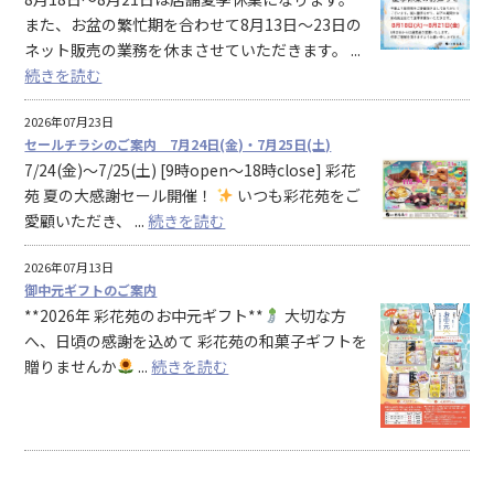
また、お盆の繁忙期を合わせて8月13日～23日の
ネット販売の業務を休まさせていただきます。 ...
続きを読む
2026年07月23日
セールチラシのご案内 7月24日(金)・7月25日(土)
7/24(金)〜7/25(土) [9時open〜18時close] 彩花
苑 夏の大感謝セール開催！
いつも彩花苑をご
愛顧いただき、 ...
続きを読む
2026年07月13日
御中元ギフトのご案内
**2026年 彩花苑のお中元ギフト**
大切な方
へ、日頃の感謝を込めて 彩花苑の和菓子ギフトを
贈りませんか
...
続きを読む